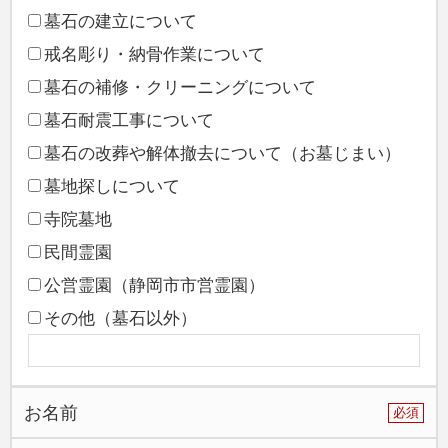
墓石の建立について
民間霊園 清水メモリアル
戒名彫り・納骨作業について
民間霊園 ガーデンメモリアル千代田
墓石の補修・クリーニングについて
民間霊園 ガーデンメモリアル富士
墓石耐震工事について
墓地・霊園紹介
墓石の改葬や解体撤去について（お墓じまい）
お墓がある方へ
墓地探しについて
寺院墓地
墓石展示場
民間霊園
建築石材工事・特殊石材工事
公営霊園（静岡市市営霊園）
建築石材工事・特殊石材工事
その他（墓石以外）
永代供養塔
石垣積
お名前
必須
記念碑・その他