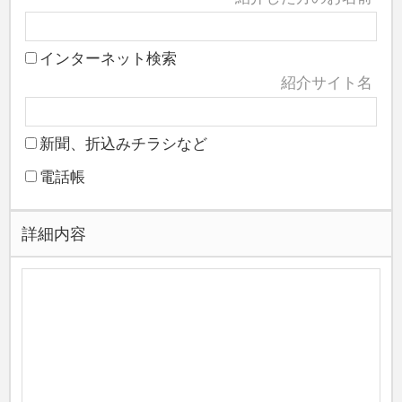
龍華寺
インターネット検索
一乗寺
紹介サイト名
洞慶院
山王寺
新聞、折込みチラシなど
長福禅寺（樹木葬／自然墓苑）
電話帳
華陽院
詳細内容
円応寺
清福寺
円光院
明王寺
蓮長寺
お問い合わせ