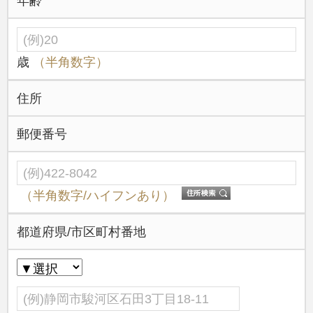
年齢
善然寺
東光寺
桂林寺
歳
（半角数字）
三枝庵
住所
良富院（北沼上霊園）(北沼上樹木葬）
郵便番号
秀道院
石蔵院
本要寺 (自動搬送式納骨堂「永久の郷））
（半角数字/ハイフンあり）
聖光寺（樹木葬・夫婦墓／木洩れ日の丘霊園）
都道府県/市区町村番地
久応院
宗林寺
明光寺