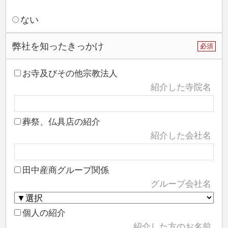
福嚴寺
ない
江浄寺
西福寺
弊社を知ったきっかけ
必須
大慈悲院
お寺及びその他宗教法人
慶龍寺
紹介した寺院名
少林寺
世尊寺
葬祭、仏具店の紹介
常光寺
紹介した会社名
西岩寺
田中産商グループ関係
東泉寺
グループ会社名
大安寺
安南寺（涅槃城墓地）
個人の紹介
紹介した方のお名前
珠林寺（樹木葬／庭園墓地）