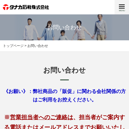
MENU
トップ
お問い合わせ
私たちについて
私たちについて
トップページ
> お問い合わせ
代表挨拶
会社概要
お問い合わせ
沿革
タナカ石材の強み
《お願い》：弊社商品の「販促」に関わる会社関係の方
はご利用をお控えください。
タナカ石材の強み
静岡で100年の歴史
※
営業担当者へのご連絡は
、担当者がご案内す
石のスペシャリスト集団
る電話またはメールアドレスまでお願いいたし