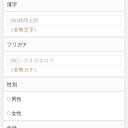
寺院・神社
漢字
建築石材・特殊石材工事実績
寺院紹介
（全角文字）
寺院紹介
フリガナ
極楽寺
弘願寺
新光明寺
（全角カナ）
宗徳院（清水興津樹木葬）
性別
正法寺
男性
昌林寺
宝台院・宝台院別院
女性
玄忠寺