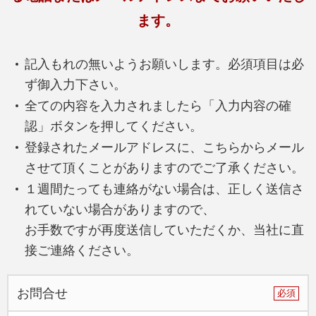
タナカ石材の墓石
ます。
タナカ石材の墓石
記入もれの無いようお願いします。必須項目は必
デザイン別展示墓石 価格
ず御入力下さい。
ペット供養関連
全ての内容を入力されましたら「入力内容の確
お墓を作る方へ
認」ボタンを押してください。
登録されたメールアドレスに、こちらからメール
これからお墓を作る方へ
させて頂くことがありますのでご了承ください。
墓石材選び
１週間たっても連絡がない場合は、正しく送信さ
墓石専門店選びについて
れていない場合がありますので、
民間霊園
お手数ですが再度送信していただくか、当社に直
接ご連絡ください。
公営霊園
公営霊園 沼上霊園
お問合せ
必須
公営霊園 愛宕霊園