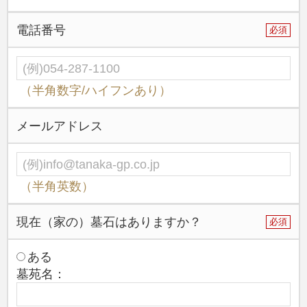
浄祐寺
電話番号
必須
柴屋寺
徳願寺
帝釈寺（夫婦墓）
（半角数字/ハイフンあり）
松龍院
メールアドレス
妙慶寺
法傳寺・法傳寺別院
養福寺
（半角英数）
普濟寺
現在（家の）墓石はありますか？
必須
西敬寺
ある
渭川寺
墓苑名：
瑞雲寺