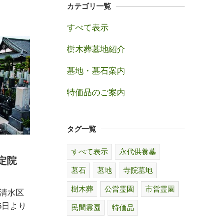
カテゴリ一覧
すべて表示
樹木葬墓地紹介
墓地・墓石案内
特価品のご案内
タグ一覧
すべて表示
永代供養墓
新定院
墓石
墓地
寺院墓地
樹木葬
公営霊園
市営霊園
清水区
16日より
民間霊園
特価品
）…