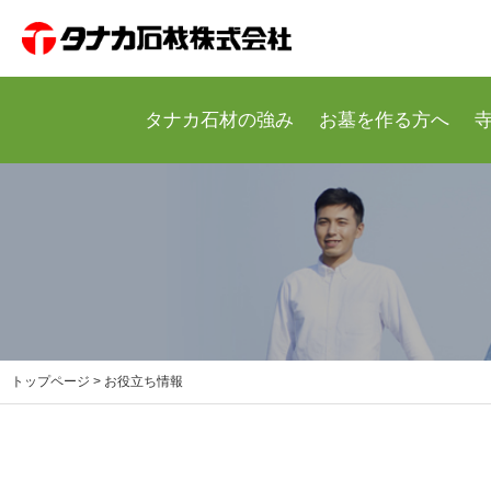
トップ
タナカ石材の強み
お墓を作る方へ
私たちについて
私たちについて
代表挨拶
会社概要
沿革
タナカ石材の強み
タナカ石材の強み
静岡で100年の歴史
石のスペシャリスト集団
トップページ
> お役立ち情報
タナカ石材の墓石
タナカ石材の墓石
デザイン別展示墓石 価格
ペット供養関連