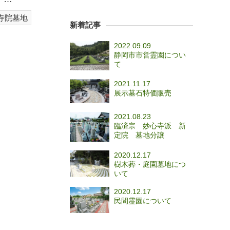
寺院墓地
新着記事
2022.09.09
静岡市市営霊園につい
て
2021.11.17
展示墓石特価販売
2021.08.23
臨済宗 妙心寺派 新
定院 墓地分譲
2020.12.17
樹木葬・庭園墓地につ
いて
2020.12.17
民間霊園について