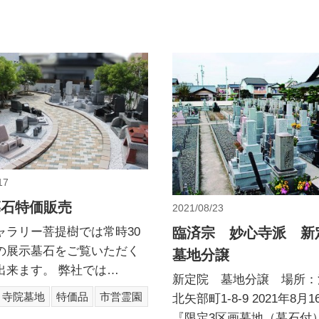
17
墓石特価販売
2021/08/23
臨済宗 妙心寺派 
ャラリー菩提樹では常時30
の展示墓石をご覧いただく
墓地分譲
出来ます。 弊社では…
新定院 墓地分譲 場所：
寺院墓地
特価品
市営霊園
北矢部町1-8-9 2021年8月
『限定3区画墓地（墓石付