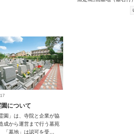
/17
霊園について
霊園」は、寺院と企業が協
造成から運営まで行う墓苑
、「墓地」は認可を受…