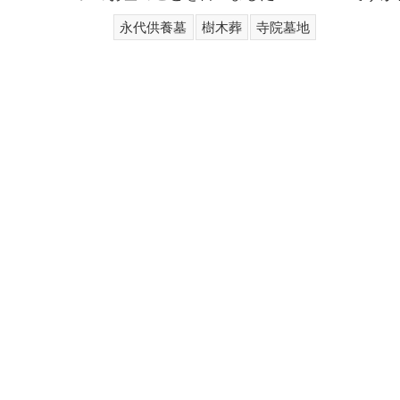
桂林寺
永代供養墓
樹木葬
寺院墓地
三枝庵
良富院（北沼上霊園）(北沼上樹木葬）
秀道院
石蔵院
本要寺 (自動搬送式納骨堂「永久の郷））
聖光寺（樹木葬・夫婦墓／木洩れ日の丘霊園）
久応院
宗林寺
明光寺
浄祐寺
柴屋寺
徳願寺
帝釈寺（夫婦墓）
松龍院
妙慶寺
法傳寺・法傳寺別院