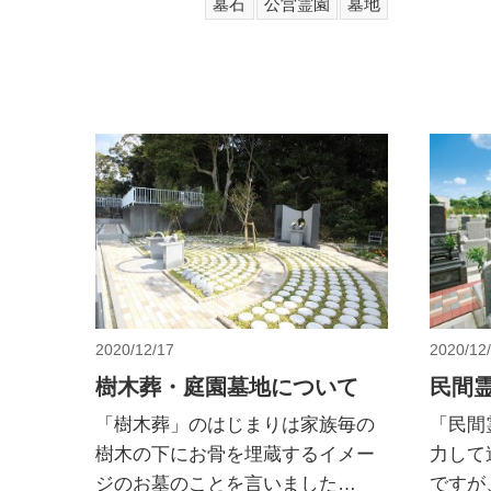
墓石
公営霊園
墓地
石垣積
記念碑・その他
寺院・神社
建築石材・特殊石材工事実績
寺院紹介
寺院紹介
極楽寺
弘願寺
新光明寺
宗徳院（清水興津樹木葬）
正法寺
2020/12/17
2020/12
昌林寺
宝台院・宝台院別院
樹木葬・庭園墓地について
民間
玄忠寺
「樹木葬」のはじまりは家族毎の
「民間
善然寺
樹木の下にお骨を埋蔵するイメー
力して
東光寺
ジのお墓のことを言いました…
ですが