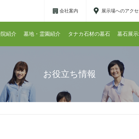
会社案内
展示場へのアクセ
寺院紹介
墓地・霊園紹介
タナカ石材の墓石
墓石展示
お役立ち情報