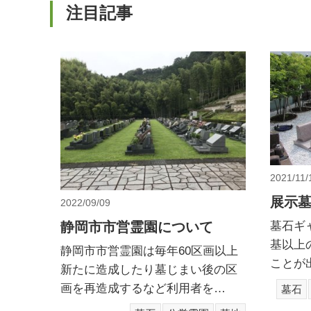
お墓を作る方へ
注目記事
これからお墓を作る方へ
墓石材選び
墓石専門店選びについて
民間霊園
公営霊園
公営霊園 沼上霊園
公営霊園 愛宕霊園
民間霊園 清水メモリアル
民間霊園 ガーデンメモリアル千代田
2021/11/
民間霊園 ガーデンメモリアル富士
展示
2022/09/09
墓地・霊園紹介
静岡市市営霊園について
墓石ギ
お墓がある方へ
基以上
静岡市市営霊園は毎年60区画以上
墓石展示場
ことが
新たに造成したり墓じまい後の区
建築石材工事・特殊石材工事
画を再造成するなど利用者を…
墓石
建築石材工事・特殊石材工事
永代供養塔